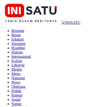
Beranda
Bisnis
Edukasi
Ekonomi
Headline
Hukum
Internasional
Kolom
Lifestyle
Medan
Metro
Nasional
News
Olahraga
Politik
Ragam
Sosial
Sumut