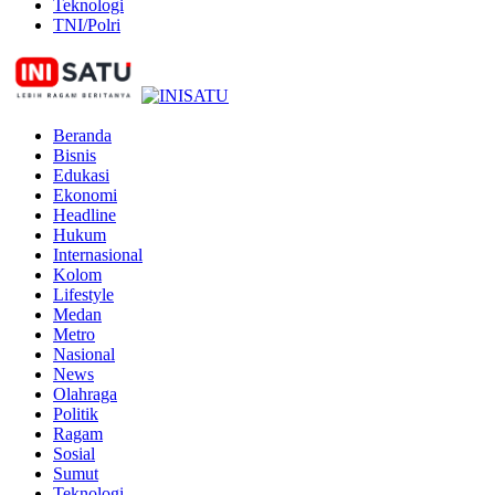
Teknologi
TNI/Polri
Beranda
Bisnis
Edukasi
Ekonomi
Headline
Hukum
Internasional
Kolom
Lifestyle
Medan
Metro
Nasional
News
Olahraga
Politik
Ragam
Sosial
Sumut
Teknologi