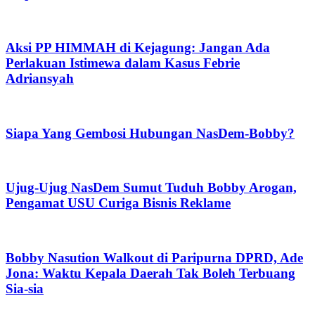
Aksi PP HIMMAH di Kejagung: Jangan Ada
Perlakuan Istimewa dalam Kasus Febrie
Adriansyah
Siapa Yang Gembosi Hubungan NasDem-Bobby?
Ujug-Ujug NasDem Sumut Tuduh Bobby Arogan,
Pengamat USU Curiga Bisnis Reklame
Bobby Nasution Walkout di Paripurna DPRD, Ade
Jona: Waktu Kepala Daerah Tak Boleh Terbuang
Sia-sia