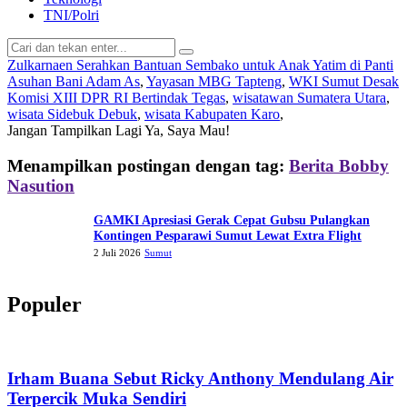
TNI/Polri
Zulkarnaen Serahkan Bantuan Sembako untuk Anak Yatim di Panti
Asuhan Bani Adam As
,
Yayasan MBG Tapteng
,
WKI Sumut Desak
Komisi XIII DPR RI Bertindak Tegas
,
wisatawan Sumatera Utara
,
wisata Sidebuk Debuk
,
wisata Kabupaten Karo
,
Jangan Tampilkan Lagi
Ya, Saya Mau!
Menampilkan postingan dengan tag:
Berita Bobby
Nasution
GAMKI Apresiasi Gerak Cepat Gubsu Pulangkan
Kontingen Pesparawi Sumut Lewat Extra Flight
2 Juli 2026
Sumut
Populer
Irham Buana Sebut Ricky Anthony Mendulang Air
Terpercik Muka Sendiri