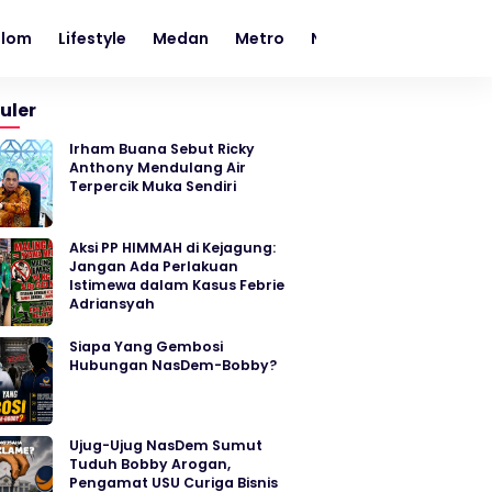
olom
Lifestyle
Medan
Metro
Nasional
News
O
uler
Irham Buana Sebut Ricky
Anthony Mendulang Air
Terpercik Muka Sendiri
Aksi PP HIMMAH di Kejagung:
Jangan Ada Perlakuan
Istimewa dalam Kasus Febrie
Adriansyah
Siapa Yang Gembosi
Hubungan NasDem-Bobby?
Ujug-Ujug NasDem Sumut
Tuduh Bobby Arogan,
Pengamat USU Curiga Bisnis