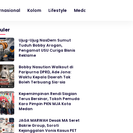
rnasional
Kolom
Lifestyle
Medan
Metro
Nasion
uler
Ujug-Ujug NasDem Sumut
Tuduh Bobby Arogan,
Pengamat USU Curiga Bisnis
Reklame
Bobby Nasution Walkout di
Paripurna DPRD, Ade Jona:
Waktu Kepala Daerah Tak
Boleh Terbuang Sia-sia
Kepemimpinan Rendi Siagian
Terus Bersinar, Tokoh Pemuda
Karo Pimpin PKN MJA Kota
Medan
JAGA MARWAH Desak MA Seret
Bakrie Group, Soroti
Kejanggalan Vonis Kasus PET