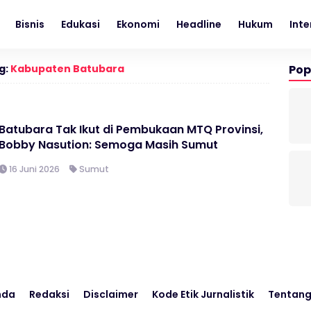
Bisnis
Edukasi
Ekonomi
Headline
Hukum
Inte
g:
Kabupaten Batubara
Pop
Batubara Tak Ikut di Pembukaan MTQ Provinsi,
Bobby Nasution: Semoga Masih Sumut
16 Juni 2026
Sumut
nda
Redaksi
Disclaimer
Kode Etik Jurnalistik
Tentang