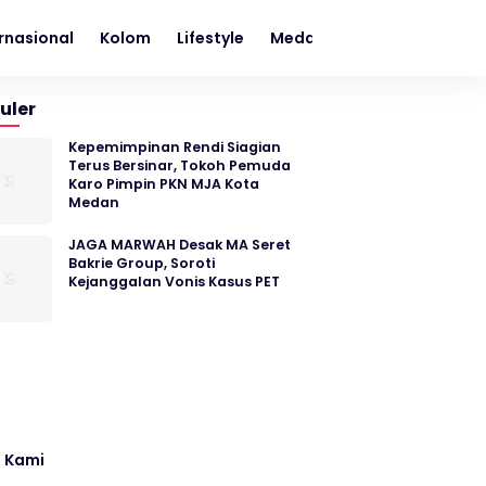
rnasional
Kolom
Lifestyle
Medan
Metro
Nasion
uler
Kepemimpinan Rendi Siagian
Terus Bersinar, Tokoh Pemuda
Karo Pimpin PKN MJA Kota
Medan
JAGA MARWAH Desak MA Seret
Bakrie Group, Soroti
Kejanggalan Vonis Kasus PET
 Kami