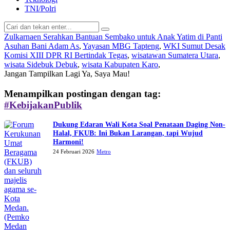
TNI/Polri
Zulkarnaen Serahkan Bantuan Sembako untuk Anak Yatim di Panti
Asuhan Bani Adam As
,
Yayasan MBG Tapteng
,
WKI Sumut Desak
Komisi XIII DPR RI Bertindak Tegas
,
wisatawan Sumatera Utara
,
wisata Sidebuk Debuk
,
wisata Kabupaten Karo
,
Jangan Tampilkan Lagi
Ya, Saya Mau!
Menampilkan postingan dengan tag:
#KebijakanPublik
Dukung Edaran Wali Kota Soal Penataan Daging Non-
Halal, FKUB: Ini Bukan Larangan, tapi Wujud
Harmoni!
24 Februari 2026
Metro