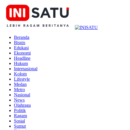
Beranda
Bisnis
Edukasi
Ekonomi
Headline
Hukum
Internasional
Kolom
Lifestyle
Medan
Metro
Nasional
News
Olahraga
Politik
Ragam
Sosial
Sumut