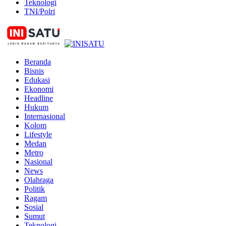
Teknologi
TNI/Polri
Beranda
Bisnis
Edukasi
Ekonomi
Headline
Hukum
Internasional
Kolom
Lifestyle
Medan
Metro
Nasional
News
Olahraga
Politik
Ragam
Sosial
Sumut
Teknologi