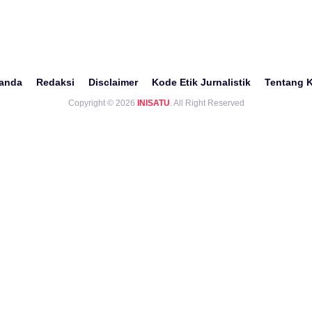
anda
Redaksi
Disclaimer
Kode Etik Jurnalistik
Tentang 
Copyright © 2026
INISATU
. All Right Reserved