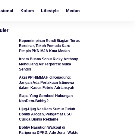
asional
Kolom
Lifestyle
Medan
Metro
Nasional
N
uler
Kepemimpinan Rendi Siagian Terus
Bersinar, Tokoh Pemuda Karo
Pimpin PKN MJA Kota Medan
Irham Buana Sebut Ricky Anthony
Mendulang Air Terpercik Muka
Sendiri
Aksi PP HIMMAH di Kejagung:
Jangan Ada Perlakuan Istimewa
dalam Kasus Febrie Adriansyah
Siapa Yang Gembosi Hubungan
NasDem-Bobby?
Ujug-Ujug NasDem Sumut Tuduh
Bobby Arogan, Pengamat USU
Curiga Bisnis Reklame
Bobby Nasution Walkout di
Paripurna DPRD, Ade Jona: Waktu