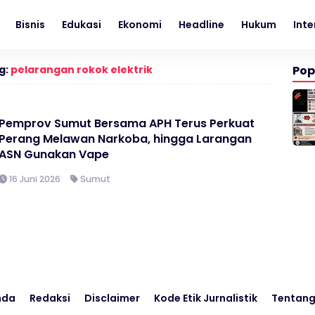
Bisnis
Edukasi
Ekonomi
Headline
Hukum
Inte
g:
pelarangan rokok elektrik
Pop
Pemprov Sumut Bersama APH Terus Perkuat
Perang Melawan Narkoba, hingga Larangan
ASN Gunakan Vape
16 Juni 2026
Sumut
nda
Redaksi
Disclaimer
Kode Etik Jurnalistik
Tentang