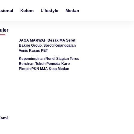
asional
Kolom
Lifestyle
Medan
Metro
Nasional
N
uler
JAGA MARWAH Desak MA Seret
Bakrie Group, Soroti Kejanggalan
Vonis Kasus PET
Kepemimpinan Rendi Siagian Terus
Bersinar, Tokoh Pemuda Karo
Pimpin PKN MJA Kota Medan
Kami