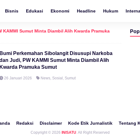
Bisnis
Edukasi
Ekonomi
Headline
Hukum
Intern
 KAMMI Sumut Minta Diambil Alih Kwarda Pramuka
Pop
Bumi Perkemahan Sibolangit Disusupi Narkoba
dan Judi, PW KAMMI Sumut Minta Diambil Alih
Kwarda Pramuka Sumut
26 Januari 2026
News
,
Sosial
,
Sumut
anda
Redaksi
Disclaimer
Kode Etik Jurnalistik
Tentang 
Copyright © 2026
INISATU
. All Right Reserved