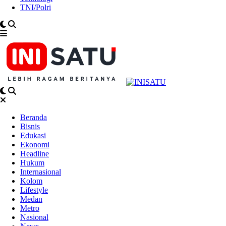
TNI/Polri
Beranda
Bisnis
Edukasi
Ekonomi
Headline
Hukum
Internasional
Kolom
Lifestyle
Medan
Metro
Nasional