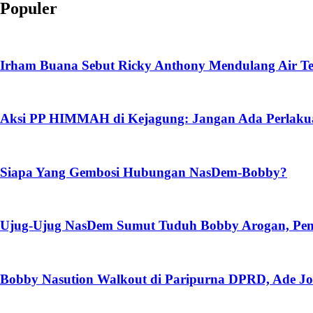
Populer
Irham Buana Sebut Ricky Anthony Mendulang Air Te
Aksi PP HIMMAH di Kejagung: Jangan Ada Perlakua
Siapa Yang Gembosi Hubungan NasDem-Bobby?
Ujug-Ujug NasDem Sumut Tuduh Bobby Arogan, Pen
Bobby Nasution Walkout di Paripurna DPRD, Ade Jo