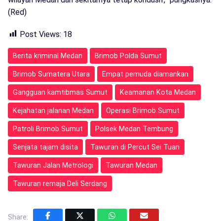
(Red)
Post Views:
18
Berita kriminal Medan
Brimob Polda Sumut
Brimob Sumatera Utara
Empat pemuda diamankan
Gangguan kamtibmas Sumut
Keamanan Kota Medan
Kejahatan jalanan Medan
Operasi Brimob Sumut
Patroli Brimob Sumut
Polsek Medan Tembung
Senjata tajam disita
Tawuran di Percut Sei Tuan
Tawuran Jalan Metrologi
Tawuran Medan
Tawuran remaja Deli Serdang
Share: