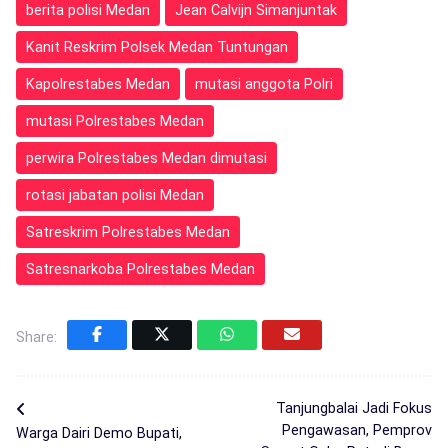
berita polisi Medan
Jean Calvijn Simanjuntak
Kanit Reskrim Polsek Medan Tuntungan
Kapolrestabes Medan
mutasi anggota Polri
mutasi Polrestabes Medan
perwira Polrestabes Medan dimutasi
rotasi jabatan polisi Medan
Satreskrim Polrestabes Medan
Satresnarkoba Polrestabes Medan
Share:
Tanjungbalai Jadi Fokus
Pengawasan, Pemprov
Warga Dairi Demo Bupati,