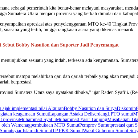
ana sebagai pemerintah kita benar-benar melayani masyarakat, mendah
ngga Sumatera Utara menjadi provinsi yang berkah dimulai dari kabupa
enyampaikan apresiasi atas penyelenggaraan MTQ ke-40 Tingkat Pro
if, suasana yang tertib, hingga rangkaian acara yang dikemas menarik.
 Sebut Bobby Nasution dan Suporter Jadi Penyemangat
menunjukkan sesuatu yang indah, terkesan ada kenyamanan. Sumatera 
sebut mampu melahirkan qari dan qariah terbaik yang akan menjadi dut
riah berprestasi.
insi Sumatera Utara saya nyatakan dibuka,” ujar Raden Syafi’i. (Re
 ajak implementasi nilai Alquran
Bobby Nasution dan Surya
Diskominf
egiatan keagamaan Sumut
Lapangan Astaka Deliserdang
LPTQ sumut
MT
 provinsi
Muhammad Syafi'i
Muhammad Yasir Tanjung
Musabaqah Tila
 oleh Wamenag
pembukaan MTQ Sumut
Pemprov Sumut
prestasi qari 
 Sumut
syiar Islam di Sumut
TP PKK Sumut
Wakil Gubernur Sumut Sur