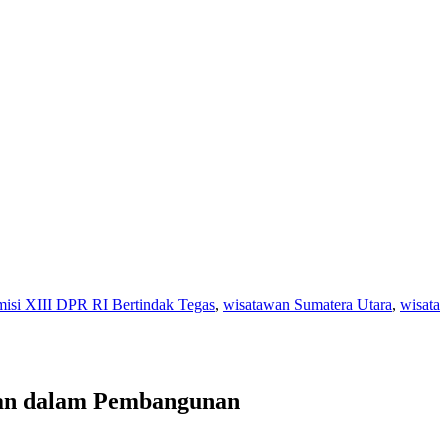
si XIII DPR RI Bertindak Tegas
,
wisatawan Sumatera Utara
,
wisata
ran dalam Pembangunan