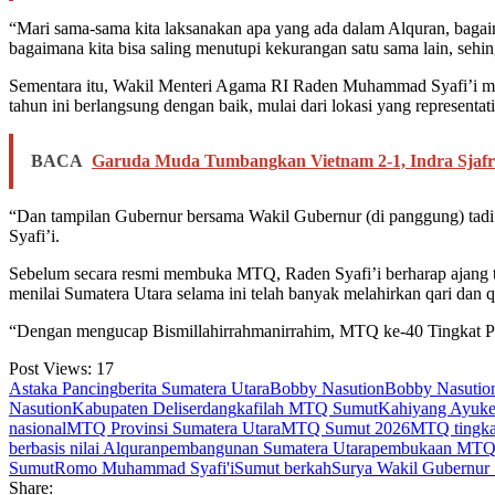
“Mari sama-sama kita laksanakan apa yang ada dalam Alquran, bagaim
bagaimana kita bisa saling menutupi kekurangan satu sama lain, sehi
Sementara itu, Wakil Menteri Agama RI Raden Muhammad Syafi’i m
tahun ini berlangsung dengan baik, mulai dari lokasi yang representat
BACA
Garuda Muda Tumbangkan Vietnam 2-1, Indra Sjafri
“Dan tampilan Gubernur bersama Wakil Gubernur (di panggung) tadi 
Syafi’i.
Sebelum secara resmi membuka MTQ, Raden Syafi’i berharap ajang ter
menilai Sumatera Utara selama ini telah banyak melahirkan qari dan qa
“Dengan mengucap Bismillahirrahmanirrahim, MTQ ke-40 Tingkat Prov
Post Views:
17
Astaka Pancing
berita Sumatera Utara
Bobby Nasution
Bobby Nasution
Nasution
Kabupaten Deliserdang
kafilah MTQ Sumut
Kahiyang Ayu
k
nasional
MTQ Provinsi Sumatera Utara
MTQ Sumut 2026
MTQ tingkat
berbasis nilai Alquran
pembangunan Sumatera Utara
pembukaan MTQ
Sumut
Romo Muhammad Syafi'i
Sumut berkah
Surya Wakil Gubernur
Share: