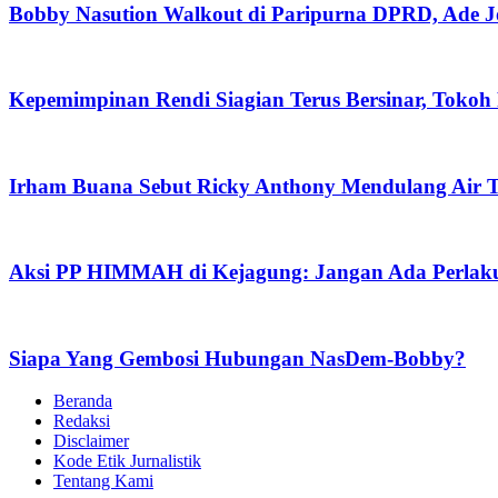
Bobby Nasution Walkout di Paripurna DPRD, Ade J
Kepemimpinan Rendi Siagian Terus Bersinar, Tok
Irham Buana Sebut Ricky Anthony Mendulang Air T
Aksi PP HIMMAH di Kejagung: Jangan Ada Perlaku
Siapa Yang Gembosi Hubungan NasDem-Bobby?
Beranda
Redaksi
Disclaimer
Kode Etik Jurnalistik
Tentang Kami