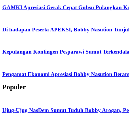
GAMKI Apresiasi Gerak Cepat Gubsu Pulangkan Kon
Di hadapan Peserta APEKSI, Bobby Nasution Tunj
Kepulangan Kontingen Pesparawi Sumut Terkendal
Pengamat Ekonomi Apresiasi Bobby Nasution Berant
Populer
Ujug-Ujug NasDem Sumut Tuduh Bobby Arogan, Pe