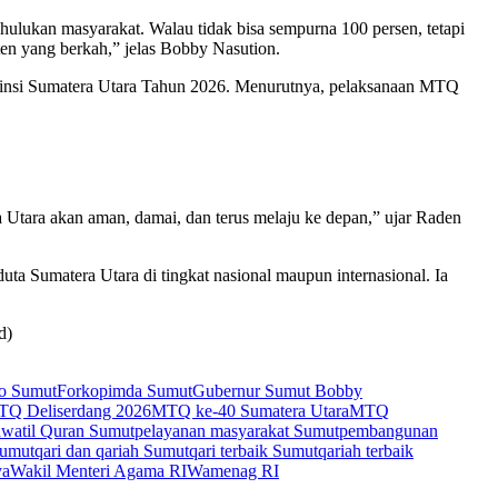
ulukan masyarakat. Walau tidak bisa sempurna 100 persen, tetapi
ten yang berkah,” jelas Bobby Nasution.
vinsi Sumatera Utara Tahun 2026. Menurutnya, pelaksanaan MTQ
Utara akan aman, damai, dan terus melaju ke depan,” ujar Raden
a Sumatera Utara di tingkat nasional maupun internasional. Ia
d)
o Sumut
Forkopimda Sumut
Gubernur Sumut Bobby
Q Deliserdang 2026
MTQ ke-40 Sumatera Utara
MTQ
watil Quran Sumut
pelayanan masyarakat Sumut
pembangunan
Sumut
qari dan qariah Sumut
qari terbaik Sumut
qariah terbaik
ya
Wakil Menteri Agama RI
Wamenag RI