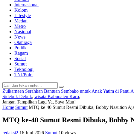
Internasional
Kolom
Lifestyle
Medan
Metro
Nasional
News
Olahraga
Politik
Ragam
Sosial
Sumut
Teknologi
TNI/Polri
Zulkarnaen Serahkan Bantuan Sembako untuk Anak Yatim di Panti 
Sidebuk Debuk
,
wisata Kabupaten Karo
,
Jangan Tampilkan Lagi
Ya, Saya Mau!
Home
Sumut
MTQ ke-40 Sumut Resmi Dibuka, Bobby Nasution Aja
MTQ ke-40 Sumut Resmi Dibuka, Bobby N
redaksi2
16 Juni 2026
Sumut
10 views