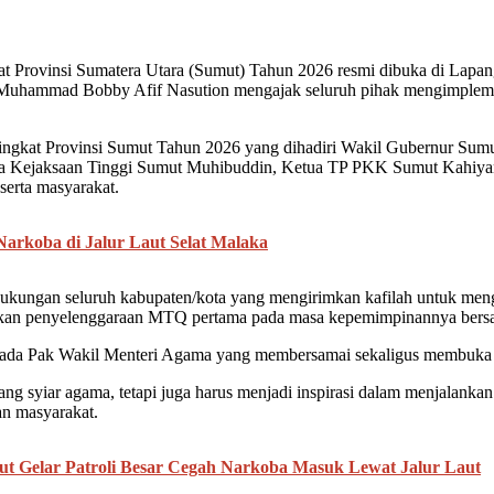
vinsi Sumatera Utara (Sumut) Tahun 2026 resmi dibuka di Lapangan
Muhammad Bobby Afif Nasution mengajak seluruh pihak mengimplemen
gkat Provinsi Sumut Tahun 2026 yang dihadiri Wakil Gubernur Sumut 
 Kejaksaan Tinggi Sumut Muhibuddin, Ketua TP PKK Sumut Kahiyang
serta masyarakat.
arkoba di Jalur Laut Selat Malaka
dukungan seluruh kabupaten/kota yang mengirimkan kafilah untuk men
skan penyelenggaraan MTQ pertama pada masa kepemimpinannya bers
i ada Pak Wakil Menteri Agama yang membersamai sekaligus membuka 
 syiar agama, tetapi juga harus menjadi inspirasi dalam menjalanka
an masyarakat.
t Gelar Patroli Besar Cegah Narkoba Masuk Lewat Jalur Laut