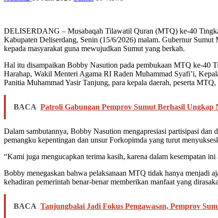
DELISERDANG – Musabaqah Tilawatil Quran (MTQ) ke-40 Tingkat Pro
Kabupaten Deliserdang, Senin (15/6/2026) malam. Gubernur Sumut 
kepada masyarakat guna mewujudkan Sumut yang berkah.
Hal itu disampaikan Bobby Nasution pada pembukaan MTQ ke-40 Tin
Harahap, Wakil Menteri Agama RI Raden Muhammad Syafi’i, Kepala
Panitia Muhammad Yasir Tanjung, para kepala daerah, peserta MTQ, 
BACA
Patroli Gabungan Pemprov Sumut Berhasil Ungkap N
Dalam sambutannya, Bobby Nasution mengapresiasi partisipasi dan 
pemangku kepentingan dan unsur Forkopimda yang turut menyukse
“Kami juga mengucapkan terima kasih, karena dalam kesempatan in
Bobby menegaskan bahwa pelaksanaan MTQ tidak hanya menjadi ajang
kehadiran pemerintah benar-benar memberikan manfaat yang dirasak
BACA
Tanjungbalai Jadi Fokus Pengawasan, Pemprov Sumu