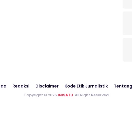
nda
Redaksi
Disclaimer
Kode Etik Jurnalistik
Tentang
Copyright © 2026
INISATU
. All Right Reserved