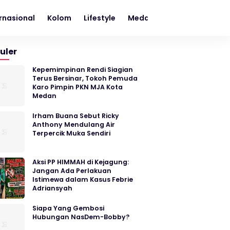
rnasional
Kolom
Lifestyle
Medan
Metro
Nasion
uler
Kepemimpinan Rendi Siagian
Terus Bersinar, Tokoh Pemuda
Karo Pimpin PKN MJA Kota
Medan
Irham Buana Sebut Ricky
Anthony Mendulang Air
Terpercik Muka Sendiri
Aksi PP HIMMAH di Kejagung:
Jangan Ada Perlakuan
Istimewa dalam Kasus Febrie
Adriansyah
Siapa Yang Gembosi
Hubungan NasDem-Bobby?