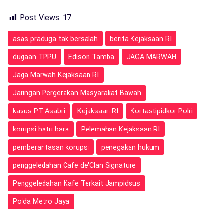
Post Views:
17
asas praduga tak bersalah
berita Kejaksaan RI
dugaan TPPU
Edison Tamba
JAGA MARWAH
Jaga Marwah Kejaksaan RI
Jaringan Pergerakan Masyarakat Bawah
kasus PT Asabri
Kejaksaan RI
Kortastipidkor Polri
korupsi batu bara
Pelemahan Kejaksaan RI
pemberantasan korupsi
penegakan hukum
penggeledahan Cafe de'Clan Signature
Penggeledahan Kafe Terkait Jampidsus
Polda Metro Jaya