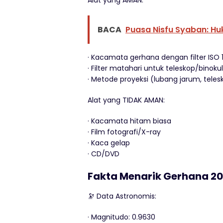
Alat yang AMAN:
BACA
Puasa Nisfu Syaban: H
· Kacamata gerhana dengan filter ISO 
· Filter matahari untuk teleskop/binoku
· Metode proyeksi (lubang jarum, tele
Alat yang TIDAK AMAN:
· Kacamata hitam biasa
· Film fotografi/X-ray
· Kaca gelap
· CD/DVD
Fakta Menarik Gerhana 2
🔭 Data Astronomis:
· Magnitudo: 0.9630