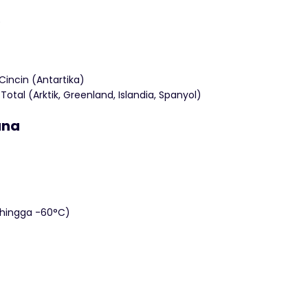
)
Cincin (Antartika)
otal (Arktik, Greenland, Islandia, Spanyol)
ana
 hingga -60°C)