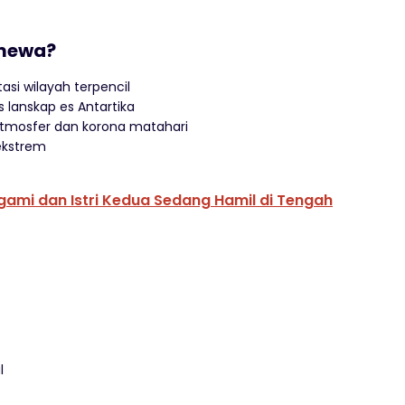
imewa?
tasi wilayah terpencil
as lanskap es Antartika
n atmosfer dan korona matahari
ekstrem
igami dan Istri Kedua Sedang Hamil di Tengah
l