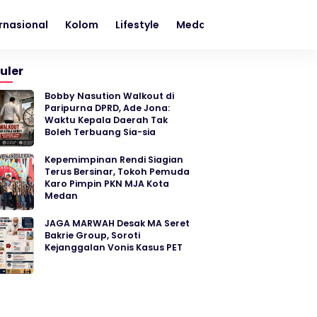
rnasional
Kolom
Lifestyle
Medan
Metro
Nasion
uler
Bobby Nasution Walkout di
Paripurna DPRD, Ade Jona:
Waktu Kepala Daerah Tak
Boleh Terbuang Sia-sia
Kepemimpinan Rendi Siagian
Terus Bersinar, Tokoh Pemuda
Karo Pimpin PKN MJA Kota
Medan
JAGA MARWAH Desak MA Seret
Bakrie Group, Soroti
Kejanggalan Vonis Kasus PET