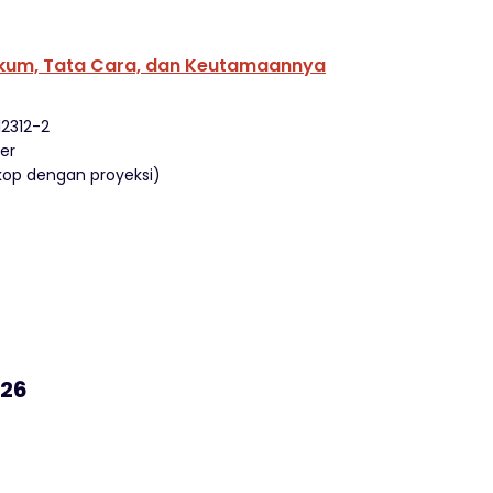
ukum, Tata Cara, dan Keutamaannya
12312-2
ler
skop dengan proyeksi)
026