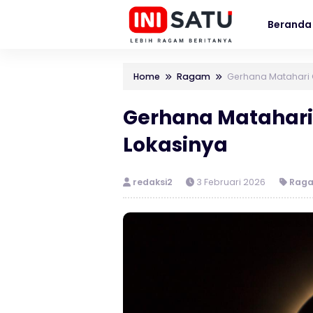
Beranda
Home
Ragam
Gerhana Matahari Ci
Gerhana Matahari C
Lokasinya
redaksi2
3 Februari 2026
Rag