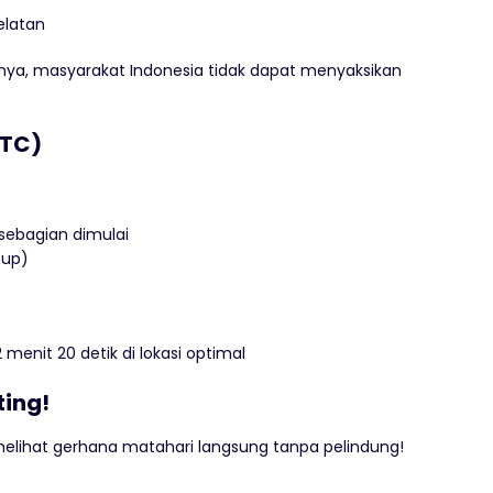
elatan
ngnya, masyarakat Indonesia tidak dapat menyaksikan
UTC)
 sebagian dimulai
tup)
 menit 20 detik di lokasi optimal
ting!
elihat gerhana matahari langsung tanpa pelindung!