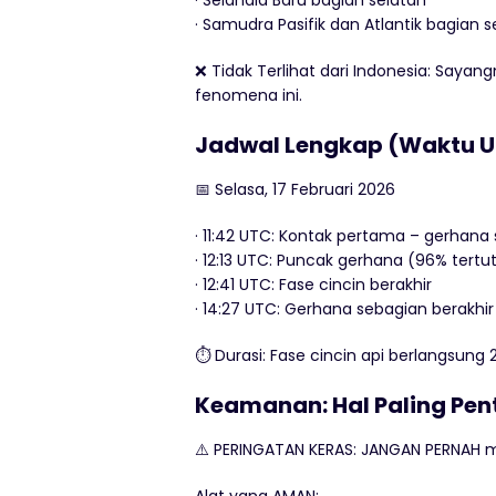
· Selandia Baru bagian selatan
· Samudra Pasifik dan Atlantik bagian s
❌ Tidak Terlihat dari Indonesia: Saya
fenomena ini.
Jadwal Lengkap (Waktu 
📅 Selasa, 17 Februari 2026
· 11:42 UTC: Kontak pertama – gerhana
· 12:13 UTC: Puncak gerhana (96% tertu
· 12:41 UTC: Fase cincin berakhir
· 14:27 UTC: Gerhana sebagian berakhir
⏱️ Durasi: Fase cincin api berlangsung 2
Keamanan: Hal Paling Pen
⚠️ PERINGATAN KERAS: JANGAN PERNAH m