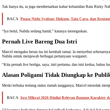
Tak hanya itu, ia juga membenarkan kabar kehamilan Ratu Rizky Nab
BACA
Puasa Nisfu Syaban: Hukum, Tata Cara, dan Keuta
“Iya betul, Nabila sedang hamil,” katanya menegaskan.
Pernah Live Bareng Dua Istri
Marcel mengaku heran isu ini kembali ramai. Ia menyebut sebenarnya
Nabila untuk menjawab berbagai pertanyaan warganet.
“Kita pernah live bertiga, saya, istri pertama, dan istri kedua, bahas 
Alasan Poligami Tidak Diungkap ke Publi
Meski terbuka tentang status rumah tangganya, Marcel menolak menjel
BACA
Isra Mikraj 2026 Dinilai Relevan Bangun Karakter d
“Alasannya berkaitan dengan hal pribadi keduanya. Ada hal-hal yang 