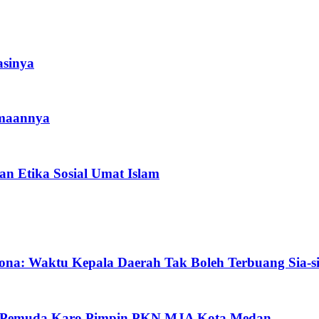
asinya
amaannya
an Etika Sosial Umat Islam
ona: Waktu Kepala Daerah Tak Boleh Terbuang Sia-s
oh Pemuda Karo Pimpin PKN MJA Kota Medan