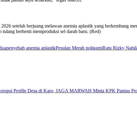
i 2026 setelah berjuang melawan anemia aplastik yang berkembang menj
m tulang berhenti memproduksi sel darah baru. (Red)
edua
penyebab anemia aplastik
Pesulap Merah poligami
Ratu Rizky Nabil
orupsi Profile Desa di Karo, JAGA MARWAH Minta KPK Pantau Pro