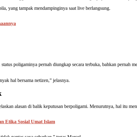
ila, yang tampak mendampinginya saat live berlangsung.
maannya
 status poligaminya pernah diungkap secara terbuka, bahkan pernah m
banyak hal bersama netizen,” jelasnya.
k
askan alasan di balik keputusan berpoligami. Menurutnya, hal itu meny
an Etika Sosial Umat Islam
tidak pantas saya sebarkan,” tegas Marcel.