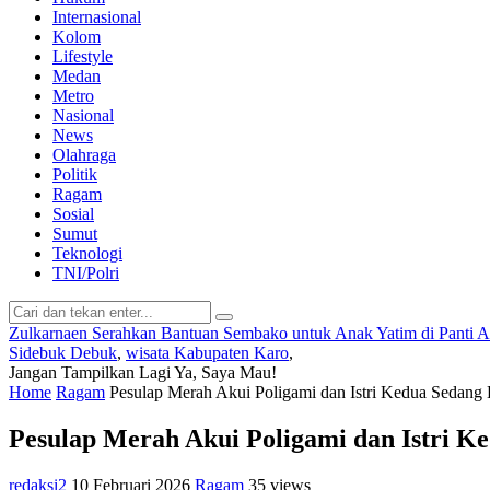
Internasional
Kolom
Lifestyle
Medan
Metro
Nasional
News
Olahraga
Politik
Ragam
Sosial
Sumut
Teknologi
TNI/Polri
Zulkarnaen Serahkan Bantuan Sembako untuk Anak Yatim di Panti 
Sidebuk Debuk
,
wisata Kabupaten Karo
,
Jangan Tampilkan Lagi
Ya, Saya Mau!
Home
Ragam
Pesulap Merah Akui Poligami dan Istri Kedua Sedang
Pesulap Merah Akui Poligami dan Istri K
redaksi2
10 Februari 2026
Ragam
35 views