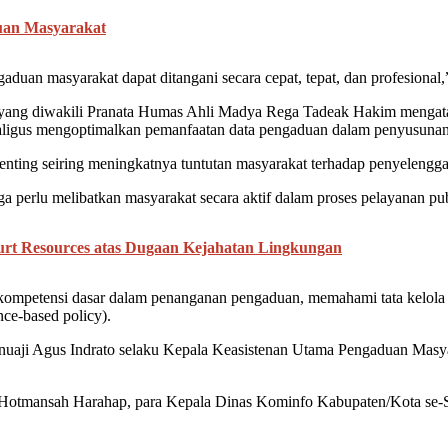
uan Masyarakat
duan masyarakat dapat ditangani secara cepat, tepat, dan profesional,
yang diwakili Pranata Humas Ahli Madya Rega Tadeak Hakim mengatak
kaligus mengoptimalkan pemanfaatan data pengaduan dalam penyusunan
ing seiring meningkatnya tuntutan masyarakat terhadap penyelenggara
uga perlu melibatkan masyarakat secara aktif dalam proses pelayanan 
t Resources atas Dugaan Kejahatan Lingkungan
kompetensi dasar dalam penanganan pengaduan, memahami tata kelola d
ce-based policy).
atnuaji Agus Indrato selaku Kepala Keasistenan Utama Pengaduan Ma
Hotmansah Harahap, para Kepala Dinas Kominfo Kabupaten/Kota se-Sum