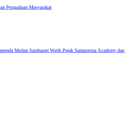
aan Pengaduan Masyarakat
apenda Medan Sambangi Wajib Pajak Sampoerna Academy dan