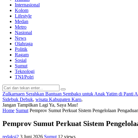
Internasional
Kolom
Lifestyle
Medan
Metro
Nasional
News
Olahraga
Politik
Ragam
Sosial
Sumut
Teknologi
TNI/Polri
Zulkarnaen Serahkan Bantuan Sembako untuk Anak Yatim di Panti 
Sidebuk Debuk
,
wisata Kabupaten Karo
,
Jangan Tampilkan Lagi
Ya, Saya Mau!
Home
Sumut
Pemprov Sumut Perkuat Sistem Pengelolaan Pengadua
Pemprov Sumut Perkuat Sistem Pengelol
redaksi2
3 Juni 2026
Sumut
12 views