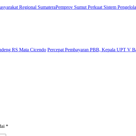
syarakat Regional Sumatera
Pemprov Sumut Perkuat Sistem Pengelol
andeng RS Mata Cicendo
Percepat Pembayaran PBB, Kepala UPT V B
dai
*