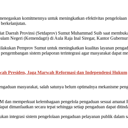
negaskan komitmennya untuk meningkatkan efektivitas pengelolaan 
berkelanjutan.
riat Daerah Provinsi (Setdaprov) Sumut Muhammad Suib saat membuk
lam Negeri (Kemendagri) di Aula Raja Inal Siregar, Kantor Gubernu
ilakukan Pemprov Sumut untuk meningkatkan kualitas layanan pengadua
 pengembangan sistem pelaporan terintegrasi agar masyarakat dapat m
ah Presiden, Jaga Marwah Reformasi dan Independensi Hukum
engaduan masyarakat, salah satunya belum optimalnya mekanisme peng
s SDM dan memperkuat kelembagaan pengelola pengaduan sesuai amanat
pat dimanfaatkan secara tepat sehingga setiap pengaduan dapat ditindak
 integrasi sistem pengelolaan pengaduan pelayanan publik dalam satu 