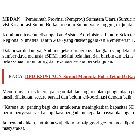
MEDAN – Pemerintah Provinsi (Pemprov) Sumatera Utara (Sumut) me
visi Kolaborasi Sumut Berkah menuju Sumut yang unggul, maju, dan 
Komitmen tersebut disampaikan Asisten Administrasi Umum Sekreta
Regional Sumatera Tahun 2026 yang diselenggarakan Kementerian Da
Dalam sambutannya, Suib menjelaskan berbagai langkah yang telah d
sumber daya manusia (SDM) melalui pelatihan dan bimbingan teknis,
pelaksanaan monitoring dan evaluasi secara berkelanjutan.
BACA
DPD KSPSI AGN Sumut Meminta Polri Tetap Di Baw
Menurutnya, masih terdapat sejumlah tantangan dalam pengelolaan p
masih dilakukan secara parsial dan belum terkoordinasi dengan baik.
“Karena itu, penting bagi kita untuk terus meningkatkan kapasita
perlu menyosialisasikan aplikasi pengaduan kepada masyarakat agar da
Ia menambahkan, untuk mewujudkan prinsip good governance diperlukan
masyarakat.