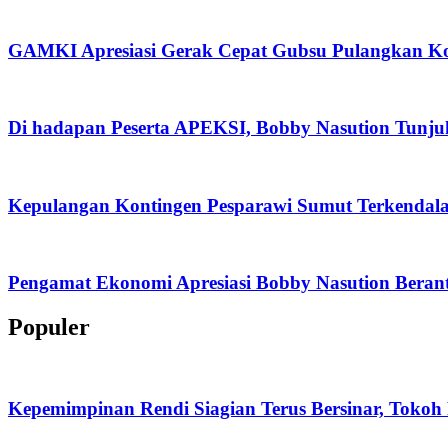
GAMKI Apresiasi Gerak Cepat Gubsu Pulangkan Kon
Di hadapan Peserta APEKSI, Bobby Nasution Tunj
Kepulangan Kontingen Pesparawi Sumut Terkendal
Pengamat Ekonomi Apresiasi Bobby Nasution Berant
Populer
Kepemimpinan Rendi Siagian Terus Bersinar, Tok