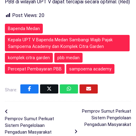
PBB di wilayah UPT V dapat tercapai secara optimal. (Red)
Post Views:
20
Bapenda Medan
Kepala UPT V Bapenda Medan Sambangi Wajib Pajak
Sampoerna Academy dan Komplek Citra Garden
komplek citra garden
pbb medan
Percepat Pembayaran PBB
sampoerna academy
Share:
Pemprov Sumut Perkuat
Sistem Pengelolaan
Pemprov Sumut Perkuat
Pengaduan Masyarakat
Sistem Pengelolaan
Pengaduan Masyarakat