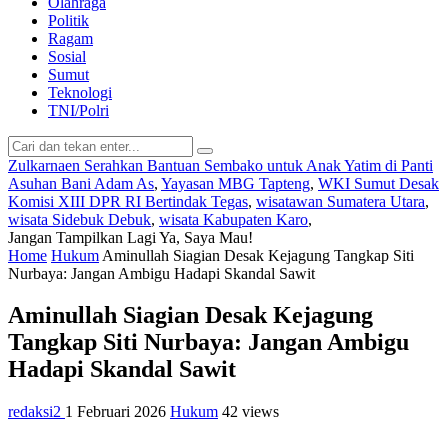
Olahraga
Politik
Ragam
Sosial
Sumut
Teknologi
TNI/Polri
Zulkarnaen Serahkan Bantuan Sembako untuk Anak Yatim di Panti
Asuhan Bani Adam As
,
Yayasan MBG Tapteng
,
WKI Sumut Desak
Komisi XIII DPR RI Bertindak Tegas
,
wisatawan Sumatera Utara
,
wisata Sidebuk Debuk
,
wisata Kabupaten Karo
,
Jangan Tampilkan Lagi
Ya, Saya Mau!
Home
Hukum
Aminullah Siagian Desak Kejagung Tangkap Siti
Nurbaya: Jangan Ambigu Hadapi Skandal Sawit
Aminullah Siagian Desak Kejagung
Tangkap Siti Nurbaya: Jangan Ambigu
Hadapi Skandal Sawit
redaksi2
1 Februari 2026
Hukum
42 views