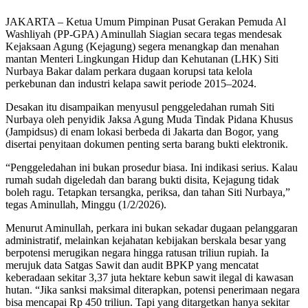
JAKARTA – Ketua Umum Pimpinan Pusat Gerakan Pemuda Al
Washliyah (PP-GPA) Aminullah Siagian secara tegas mendesak
Kejaksaan Agung (Kejagung) segera menangkap dan menahan
mantan Menteri Lingkungan Hidup dan Kehutanan (LHK) Siti
Nurbaya Bakar dalam perkara dugaan korupsi tata kelola
perkebunan dan industri kelapa sawit periode 2015–2024.
Desakan itu disampaikan menyusul penggeledahan rumah Siti
Nurbaya oleh penyidik Jaksa Agung Muda Tindak Pidana Khusus
(Jampidsus) di enam lokasi berbeda di Jakarta dan Bogor, yang
disertai penyitaan dokumen penting serta barang bukti elektronik.
“Penggeledahan ini bukan prosedur biasa. Ini indikasi serius. Kalau
rumah sudah digeledah dan barang bukti disita, Kejagung tidak
boleh ragu. Tetapkan tersangka, periksa, dan tahan Siti Nurbaya,”
tegas Aminullah, Minggu (1/2/2026).
Menurut Aminullah, perkara ini bukan sekadar dugaan pelanggaran
administratif, melainkan kejahatan kebijakan berskala besar yang
berpotensi merugikan negara hingga ratusan triliun rupiah. Ia
merujuk data Satgas Sawit dan audit BPKP yang mencatat
keberadaan sekitar 3,37 juta hektare kebun sawit ilegal di kawasan
hutan. “Jika sanksi maksimal diterapkan, potensi penerimaan negara
bisa mencapai Rp 450 triliun. Tapi yang ditargetkan hanya sekitar