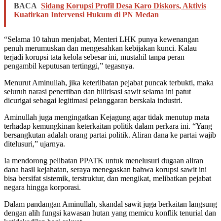
BACA
Sidang Korupsi Profil Desa Karo Diskors, Aktivis
Kuatirkan Intervensi Hukum di PN Medan
“Selama 10 tahun menjabat, Menteri LHK punya kewenangan
penuh merumuskan dan mengesahkan kebijakan kunci. Kalau
terjadi korupsi tata kelola sebesar ini, mustahil tanpa peran
pengambil keputusan tertinggi,” tegasnya.
Menurut Aminullah, jika keterlibatan pejabat puncak terbukti, maka
seluruh narasi penertiban dan hilirisasi sawit selama ini patut
dicurigai sebagai legitimasi pelanggaran berskala industri.
Aminullah juga mengingatkan Kejagung agar tidak menutup mata
terhadap kemungkinan keterkaitan politik dalam perkara ini. “Yang
bersangkutan adalah orang partai politik. Aliran dana ke partai wajib
ditelusuri,” ujarnya.
Ia mendorong pelibatan PPATK untuk menelusuri dugaan aliran
dana hasil kejahatan, seraya menegaskan bahwa korupsi sawit ini
bisa bersifat sistemik, terstruktur, dan mengikat, melibatkan pejabat
negara hingga korporasi.
Dalam pandangan Aminullah, skandal sawit juga berkaitan langsung
dengan alih fungsi kawasan hutan yang memicu konflik tenurial dan