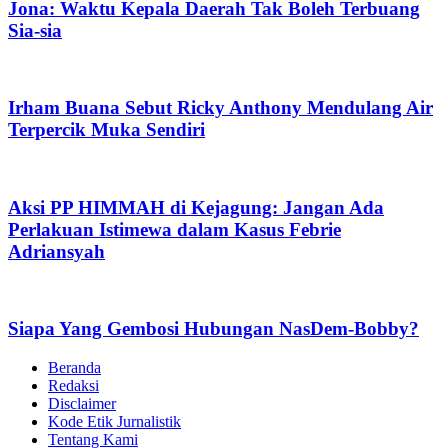
Jona: Waktu Kepala Daerah Tak Boleh Terbuang
Sia-sia
Irham Buana Sebut Ricky Anthony Mendulang Air
Terpercik Muka Sendiri
Aksi PP HIMMAH di Kejagung: Jangan Ada
Perlakuan Istimewa dalam Kasus Febrie
Adriansyah
Siapa Yang Gembosi Hubungan NasDem-Bobby?
Beranda
Redaksi
Disclaimer
Kode Etik Jurnalistik
Tentang Kami