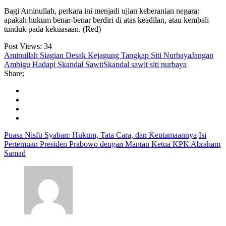
Bagi Aminullah, perkara ini menjadi ujian keberanian negara:
apakah hukum benar-benar berdiri di atas keadilan, atau kembali
tunduk pada kekuasaan. (Red)
Post Views:
34
Aminullah Siagian Desak Kejagung Tangkap Siti Nurbaya
Jangan
Ambigu Hadapi Skandal Sawit
Skandal sawit siti nurbaya
Share:
Puasa Nisfu Syaban: Hukum, Tata Cara, dan Keutamaannya
Isi
Pertemuan Presiden Prabowo dengan Mantan Ketua KPK Abraham
Samad